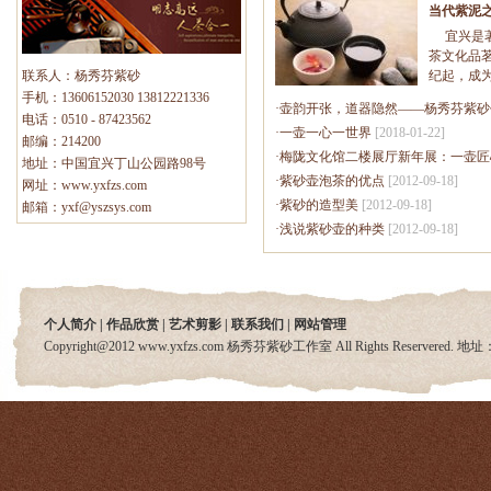
当代紫泥
宜兴是著
茶文化品茗
联系人：杨秀芬紫砂
纪起，成
理想的注
手机：13606152030 13812221336
·
壶韵开张，道器隐然——杨秀芬紫砂
中，唯有
电话：0510 - 87423562
·
一壶一心一世界
[2018-01-22]
传，手工
邮编：214200
后，一代
·
梅陇文化馆二楼展厅新年展：一壶匠
地址：中国宜兴丁山公园路98号
等老一辈
·
紫砂壶泡茶的优点
[2012-09-18]
网址：www.yxfzs.com
·
紫砂的造型美
[2012-09-18]
邮箱：yxf@yszsys.com
·
浅说紫砂壶的种类
[2012-09-18]
个人简介
|
作品欣赏
|
艺术剪影
|
联系我们
|
网站管理
Copyright@2012 www.yxfzs.com 杨秀芬紫砂工作室 All Rights Reserver